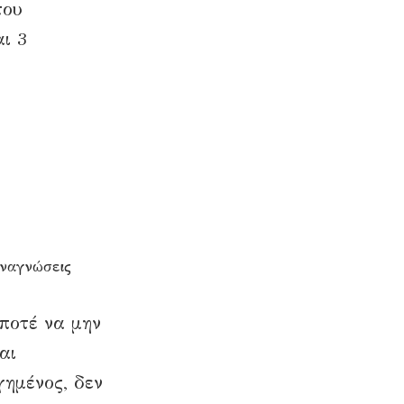
του
ι 3
αναγνώσεις
“ποτέ να μην
αι
γημένος, δεν