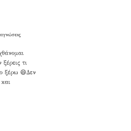
ναγνώσεις
χθάνομαι
ξέρεις τι
το ξέρω 😄Δεν
 και