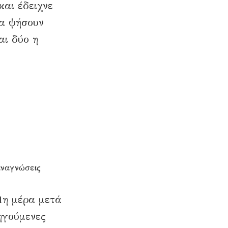
αι έδειχνε
να ψήσουν
αι δύο η
αναγνώσεις
1η μέρα μετά
ηγούμενες