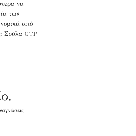
ύτερα να
σία των
ονομικά από
η; Σούλα GTP
ο.
αναγνώσεις