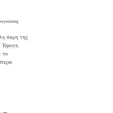
ναγνώσεις
λη άκρη της
. Έφυγε,
ε το
ότερα