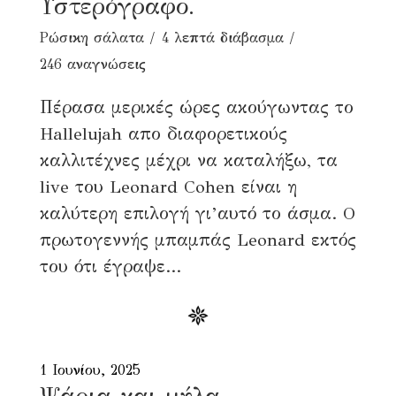
Υστερόγραφο.
Ρώσικη σάλατα
4 λεπτά διάβασμα
246 αναγνώσεις
Πέρασα μερικές ώρες ακούγωντας το
Hallelujah απο διαφορετικούς
καλλιτέχνες μέχρι να καταλήξω, τα
live του Leonard Cohen είναι η
καλύτερη επιλογή γι’αυτό το άσμα. O
πρωτογεννής μπαμπάς Leonard εκτός
του ότι έγραψε...
1 Ιουνίου, 2025
Ψάρια και μήλα.