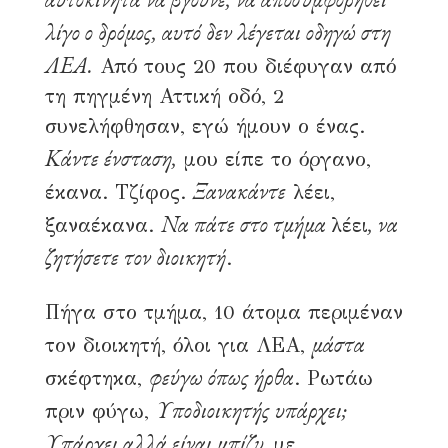
λίγο ο δρόμος, αυτό δεν λέγεται οδηγώ στη
ΛΕΑ.
Από τους 20 που διέφυγαν από
τη πηγμένη Αττική οδό, 2
συνελήφθησαν, εγώ ήμουν ο ένας.
Κάντε ένσταση,
μου είπε το όργανο,
Ξανακάντε
έκανα. Τζίφος.
λέει,
I’m still fine.
Να πάτε στο τμήμα
, να
ξαναέκανα.
λέει
ζητήσετε τον διοικητή
.
Ρώσικη σάλατα
26 Ιουλίου, 2025
4 λεπτά διάβασμα
177 αναγνώσεις
Πήγα στο τμήμα, 10 άτομα περιμέναν
μάστα
τον διοικητή, όλοι για ΛΕΑ,
φεύγω όπως ήρθα
σκέφτηκα,
. Ρωτάω
Υποδιοικητής υπάρχει;
πριν φύγω,
Υπάρχει αλλά είναι μπίζυ,
με