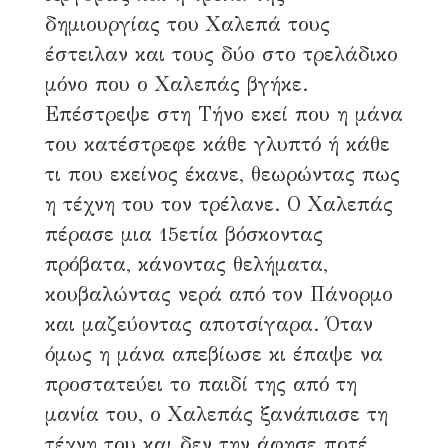
δημιουργίας του Χαλεπά τους
έστειλαν και τους δύο στο τρελάδικο
μόνο που ο Χαλεπάς βγήκε.
Επέστρεψε στη Τήνο εκεί που η μάνα
του κατέστρεφε κάθε γλυπτό ή κάθε
τι που εκείνος έκανε, θεωρώντας πως
η τέχνη του τον τρέλανε. Ο Χαλεπάς
πέρασε μια 15ετία βόσκοντας
πρόβατα, κάνοντας θελήματα,
Στιγμιότυπα.
κουβαλώντας νερά από τον Πάνορμο
Ρώσικη σάλατα
21 Ιουνίου, 2025
και μαζεύοντας αποτσίγαρα. Όταν
4 λεπτά διάβασμα
400 αναγνώσεις
όμως η μάνα απεβίωσε κι έπαψε να
προστατεύει το παιδί της από τη
μανία του, ο Χαλεπάς ξανάπιασε τη
τέχνη του και δεν την άφησε ποτέ.