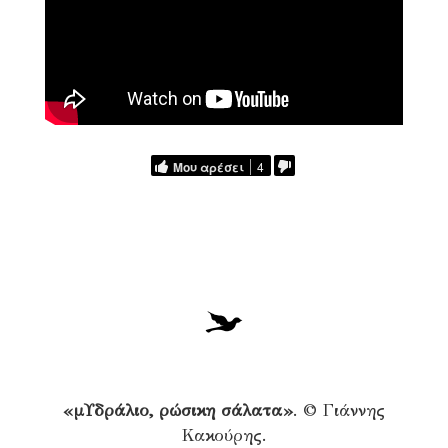
Μου αρέσει
4
«μΥδράλιο, ρώσικη σάλατα»
. © Γιάννης
Κακούρης.