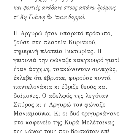
και φωτιές ανάβανε στους απάνω δρόμους
τ’ Άη Γιάννη θα ‘τανε θαρρώ.
Η Αργυρώ ήταν υπαρκτό πρόσωπο,
ζούσε στη πλατεία Κυριακού,
σημερινή πλατεία Βικτωρίας. Η
γειτονιά την φώναζε κακγκουρό γιατί
ήταν άσχημη, τσακώνονταν συνεχώς,
έκλεβε ότι έβρισκε, φορούσε κοντά
παντελονάκια κι έβριζε θεούς και
δαίμονες. Ο αδελφός της λεγόταν
Σπύρος κι η Αργυρώ τον φώναζε
Μανιαμούνια. Κι οι δυό τριγυρνάγανε
στο καφενείο της Κυρά Μελέταινας
της μάνας τους που βρισκόταν επί