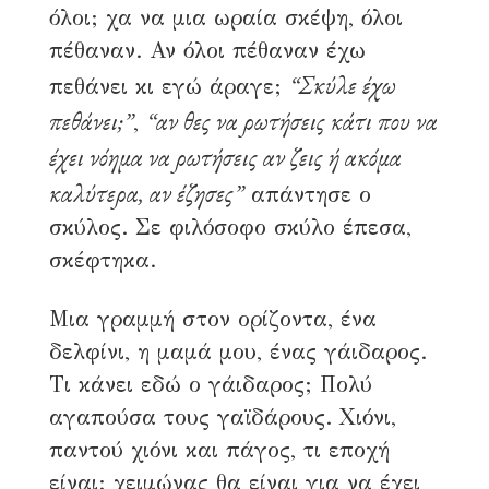
όλοι; χα να μια ωραία σκέψη, όλοι
πέθαναν. Αν όλοι πέθαναν έχω
“Σκύλε έχω
πεθάνει κι εγώ άραγε;
πεθάνει;”
“αν θες να ρωτήσεις κάτι που να
,
έχει νόημα να ρωτήσεις αν ζεις ή ακόμα
καλύτερα, αν έζησες”
απάντησε ο
σκύλος. Σε φιλόσοφο σκύλο έπεσα,
σκέφτηκα.
Μια γραμμή στον ορίζοντα, ένα
δελφίνι, η μαμά μου, ένας γάιδαρος.
Τι κάνει εδώ ο γάιδαρος; Πολύ
αγαπούσα τους γαϊδάρους. Χιόνι,
παντού χιόνι και πάγος, τι εποχή
είναι; χειμώνας θα είναι για να έχει