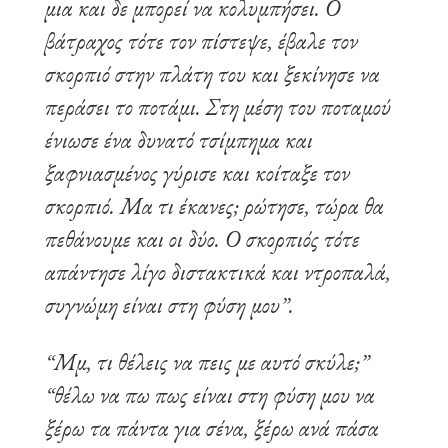
μια και δε μπορεί να κολυμπήσει. Ο
Δικέφαλος Σκύλος
23 Απριλίου, 2023
βάτραχος τότε τον πίστεψε, έβαλε τον
7 λεπτά διάβασμα
322 αναγνώσεις
σκορπιό στην πλάτη του και ξεκίνησε να
περάσει το ποτάμι. Στη μέση του ποταμού
ένιωσε ένα δυνατό τσίμπημα και
ξαφνιασμένος γύρισε και κοίταξε τον
σκορπιό. Μα τι έκανες; ρώτησε, τώρα θα
πεθάνουμε και οι δύο. Ο σκορπιός τότε
απάντησε λίγο διστακτικά και ντροπαλά,
συγνώμη είναι στη φύση μου”.
“Μμ, τι θέλεις να πεις με αυτό σκύλε;”
“θέλω να πω πως είναι στη φύση μου να
ξέρω τα πάντα για σένα, ξέρω ανά πάσα