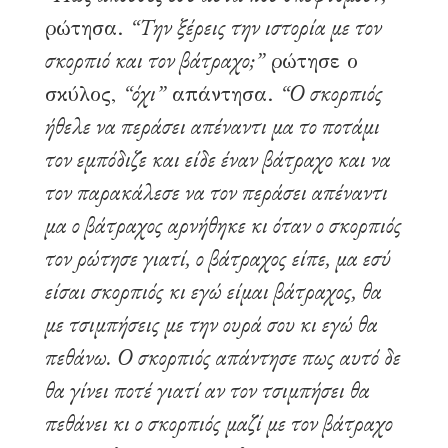
“Την ξέρεις την ιστορία με τον
ρώτησα.
σκορπιό και τον βάτραχο;”
ρώτησε ο
“όχι”
“Ο σκορπιός
σκύλος,
απάντησα.
ήθελε να περάσει απέναντι μα το ποτάμι
τον εμπόδιζε και είδε έναν βάτραχο και να
τον παρακάλεσε να τον περάσει απέναντι
μα ο βάτραχος αρνήθηκε κι όταν ο σκορπιός
τον ρώτησε γιατί, ο βάτραχος είπε, μα εσύ
είσαι σκορπιός κι εγώ είμαι βάτραχος, θα
με τσιμπήσεις με την ουρά σου κι εγώ θα
πεθάνω. Ο σκορπιός απάντησε πως αυτό δε
θα γίνει ποτέ γιατί αν τον τσιμπήσει θα
Ουράνιος θόλος.
πεθάνει κι ο σκορπιός μαζί με τον βάτραχο