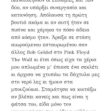
ικανοποιηθούν οι επιθυμίες και των
5 Ιουνίου, 2022
5 λεπτά διάβασμα
δύο, αν υπάρξει συνεργασία και
307 αναγνώσεις
κατανόηση. Απόλαυσα τη πρώτη
βουτιά ακόμα κι αν αυτή ήταν σε
πισίνα και χάρηκα το πόσο άδεια
από κόσμο ήταν. Άραξα σε στάση
αιωρούμενου εσταυρωμένου σαν
άλλος Bob Geldof στο Pink Floyd
The Wall κι έτσι όπως είχα τα χέρια
μου απλωμένα μ’ έπιασε ένα σεκλέτι
κι άρχισα να χτυπάω τα δάχτυλα μες
στο νερό λες κι ήμουν στα
μπουζούκια. Σταμάτησα να κοιτάξω
αν βλέπει κανείς και πως είναι η
φάτσα του, είδα μόνο τον