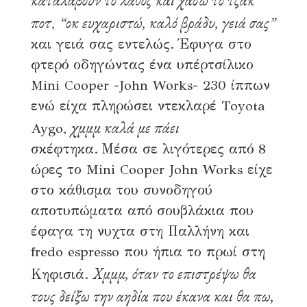
καταλάβουν το λάθος και χάσω το τζακ
ποτ
“οκ ευχαριστώ, καλό βράδυ, γειά σας”
,
και γειά σας εντελώς. Έφυγα στο
φτερό οδηγώντας ένα υπέρτσίλικο
Mini Cooper -John Works- 230 ίππων
ενώ είχα πληρώσει ντεκλαρέ Toyota
χμμμ καλά με πάει
Aygo,
σκέφτηκα. Μέσα σε λιγότερες από 8
ώρες το Mini Cooper John Works είχε
στο κάθισμα του συνοδηγού
αποτυπώματα από σουβλάκια που
έφαγα τη νυχτα στη Παλλήνη και
fredo espresso που ήπια το πρωί στη
Χμμμ, όταν το επιστρέψω θα
Κηφισιά.
τους δείξω την αηδία που έκανα και θα πω,