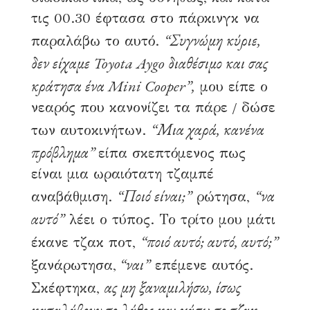
τις 00.30 έφτασα στο πάρκινγκ να
“Συγνώμη κύριε,
παραλάβω το αυτό.
δεν είχαμε Toyota Aygo διαθέσιμο και σας
κράτησα ένα Mini Cooper”,
μου είπε ο
νεαρός που κανονίζει τα πάρε / δώσε
“Μια χαρά, κανένα
των αυτοκινήτων.
πρόβλημα”
είπα σκεπτόμενος πως
είναι μια ωραιότατη τζαμπέ
“Ποιό είναι;”
“να
αναβάθμιση.
ρώτησα,
αυτό”
λέει ο τύπος. Το τρίτο μου μάτι
“ποιό αυτό; αυτό, αυτό;”
έκανε τζακ ποτ,
“ναι”
ξανάρωτησα,
επέμενε αυτός.
ας μη ξαναμιλήσω, ίσως
Σκέφτηκα,