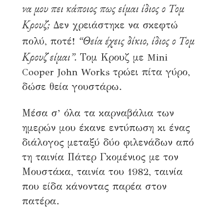
να μου πει κάποιος πως είμαι ίδιος ο Τομ
17 Ιουλίου, 2022
4 λεπτά διάβασμα
Κρουζ;
Δεν χρειάστηκε να σκεφτώ
1.4K αναγνώσεις
“Θεία έχεις δίκιο, ίδιος ο Τομ
πολύ, ποτέ!
Κρουζ είμαι”.
Τομ Κρουζ με Mini
Cooper John Works τρώει πίτα γύρο,
δώσε θεία γουστάρω.
Μέσα σ’ όλα τα καρναβάλια των
ημερών μου έκανε εντύπωση κι ένας
διάλογος μεταξύ δύο φιλενάδων από
τη ταινία Πάτερ Γκομένιος με τον
Μουστάκα, ταινία του 1982, ταινία
που είδα κάνοντας παρέα στον
πατέρα.