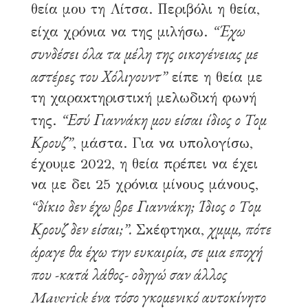
θεία μου τη Λίτσα. Περιβόλι η θεία,
“Έχω
είχα χρόνια να της μιλήσω.
συνδέσει όλα τα μέλη της οικογένειας με
αστέρες του Χόλιγουντ”
είπε η θεία με
τη χαρακτηριστική μελωδική φωνή
“Εσύ Γιαννάκη μου είσαι ίδιος ο Τομ
της.
Κρουζ”
, μάστα. Για να υπολογίσω,
έχουμε 2022, η θεία πρέπει να έχει
να με δει 25 χρόνια μίνους μάνους,
“δίκιο δεν έχω βρε Γιαννάκη; Ίδιος ο Τομ
Κρουζ δεν είσαι;”.
χμμμ, πότε
Σκέφτηκα,
άραγε θα έχω την ευκαιρία, σε μια εποχή
Σοσιαλιστική επιμόρφωση.
που -κατά λάθος- οδηγώ σαν άλλος
Maverick ένα τόσο γκομενικό αυτοκίνητο
Η ζωή κατά λάθος επίτηδες