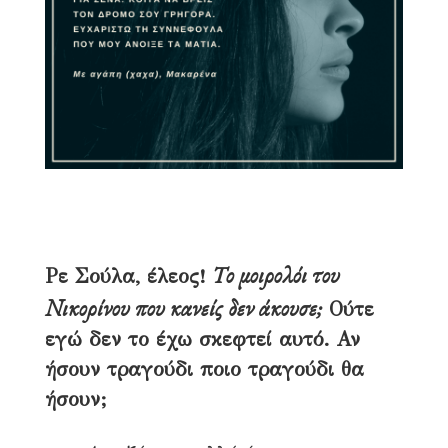
Το χιτάκι.
Συζητήσεις με τη Σούλα GPT
6 Σεπτεμβρίου, 2025
7 λεπτά διάβασμα
136 αναγνώσεις
Το μοιρολόι του
Ρε Σούλα, έλεος!
Νικορίνου που κανείς δεν άκουσε;
Ούτε
εγώ δεν το έχω σκεφτεί αυτό.
Αν
ήσουν τραγούδι ποιο τραγούδι θα
ήσουν;